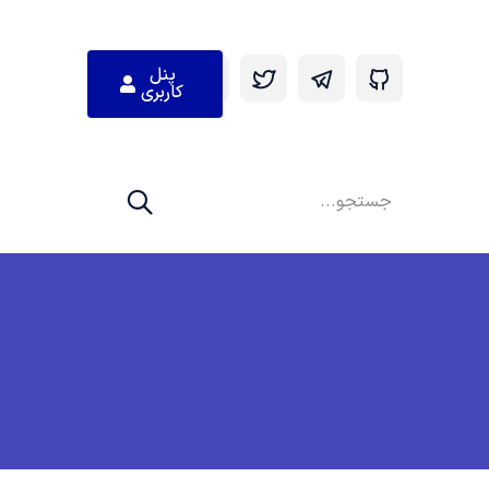
پنل
کاربری